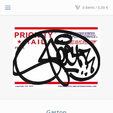
0 items / 0,00
€
Gaston